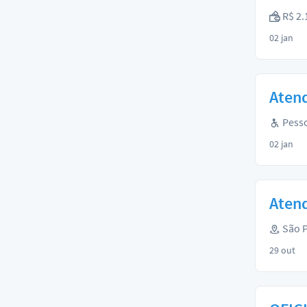
R$ 2.
02 jan
Atend
Pesso
02 jan
Aten
São P
29 out