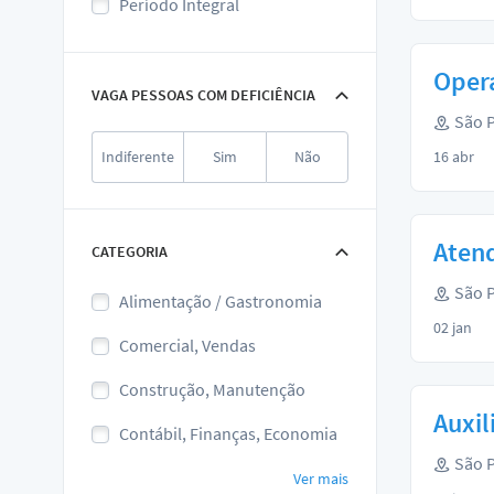
Período Integral
Oper
VAGA PESSOAS COM DEFICIÊNCIA
São P
Indiferente
Sim
Não
16 abr
Atend
CATEGORIA
São P
Alimentação / Gastronomia
02 jan
Comercial, Vendas
Construção, Manutenção
Auxil
Contábil, Finanças, Economia
São P
Ver mais