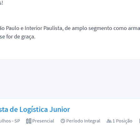
s!
ão Paulo e Interior Paulista, de amplo segmento como armar
e for de graça.
sta de Logística Junior
lhos - SP
Presencial
Período Integral
1 Posição