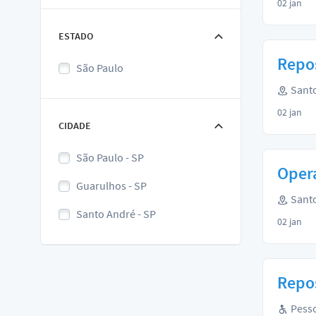
02 jan
ESTADO
Repos
São Paulo
Santo
02 jan
CIDADE
São Paulo - SP
Opera
Guarulhos - SP
Santo
Santo André - SP
02 jan
Repos
Pesso