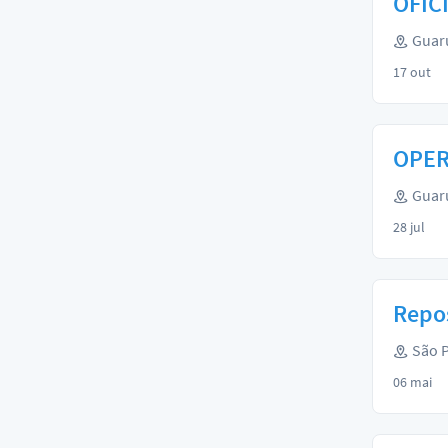
OFIC
Guaru
17 out
OPER
Guaru
28 jul
Repos
São P
06 mai