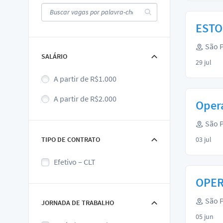
ESTO
São P
SALÁRIO
29 jul
A partir de R$1.000
A partir de R$2.000
Oper
São P
TIPO DE CONTRATO
03 jul
Efetivo – CLT
OPER
São P
JORNADA DE TRABALHO
05 jun